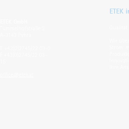
ETEK i
ETEK GmbH
Qualität
Tümmelhofstraße 2
A-3143 Pyhra
Wir über
Strom: m
T +43(0)2745/22 03-0
Produkt
F +43(0)2745/22 03-
Innovati
15
Ihre Ans
office@etek.at